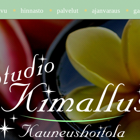
ivu
hinnasto
palvelut
ajanvaraus
ga