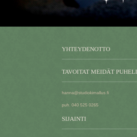
YHTEYDENOTTO
TAVOITAT MEIDÄT PUHEL
hanna@studiokimallus.fi
puh. 040 525 0265
SIJAINTI