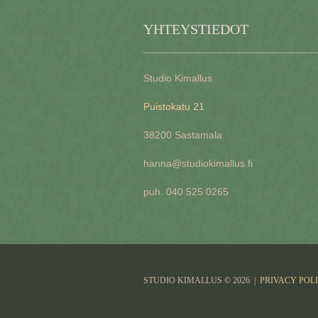
YHTEYSTIEDOT
Studio Kimallus
Puistokatu 21
38200 Sastamala
hanna@studiokimallus.fi
puh. 040 525 0265
STUDIO KIMALLUS
© 2026
|
PRIVACY POL