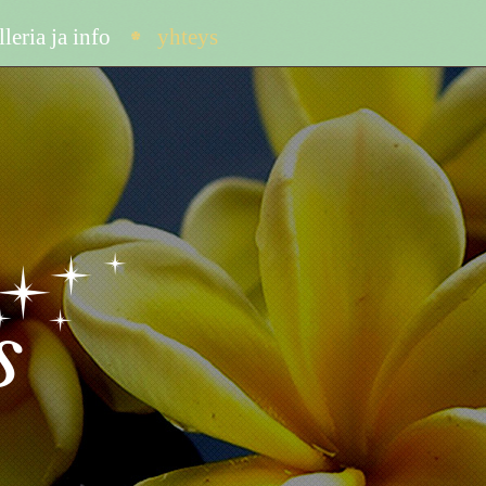
lleria ja info
yhteys