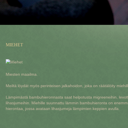
MIEHET
Miesten maailma.
Meiltä löydät myös perinteisen jalkahoidon, joka on räätälöity miehill
Lämpimästä bambuhieronnasta saat helpotusta migreeneihin, levotto
lihasjumeihin. Miehille suunnattu lämmin bambuhieronta on ene
hierontaa, jossa avataan lihasjumeja lämpimien keppien avulla.